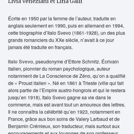
Livia Veneziani et Lina Galli
Écrite en 1950 par la femme de l’auteur, traduite en
anglais seulement en 1990, puis en allemand en 1994,
cette biographie d’Italo Svevo (1861-1928), un des plus
grands romanciers du XXe siècle, n’avait à ce jour
jamais été traduite en français.
Italo Svevo
, pseudonyme d’Ettore Schmitz. Écrivain
italien, pionnier du roman psychologique, auteur
notamment de La Conscience de Zéno, qu’on a qualifié
de « Proust italien ». Né en 1861 à Trieste (ville qui fait
alors partie de l’Empire austro-hongrois et qui le restera
jusqu’en 1918), Italo Svevo gagne sa vie dans le
commerce, mais est avant tout un amoureux des lettres.
Il ne connaîtra la célébrité qu’en 1923, notamment en
France, grâce aux bon soins de Valery Larbaud et de
Benjamin Crémieux, son traducteur, mais surtout aux
encouragements et aux louanges de son professeur